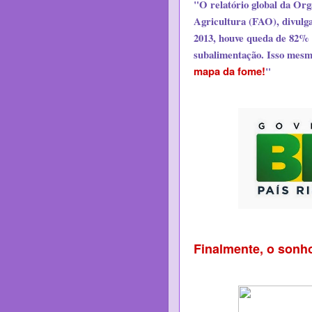
"O relatório global da Or
Agricultura (FAO), divulga
2013, houve queda de 82% 
subalimentação. Isso mes
mapa da fome!
"
Finalmente, o sonh