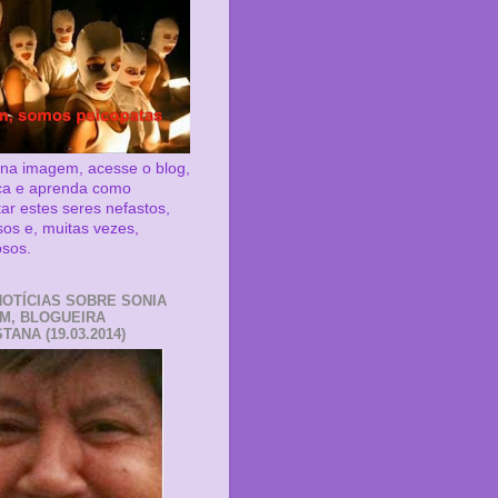
 na imagem, acesse o blog,
ça e aprenda como
tar estes seres nefastos,
sos e, muitas vezes,
osos.
NOTÍCIAS SOBRE SONIA
M, BLOGUEIRA
TANA (19.03.2014)