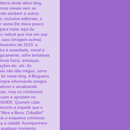
itora deste altivo blog,
timos meses vem se
ndo também a outros
s, inclusive editoriais, o
r vezes lhe deixa pouco
para tratar aqui da
ão radical que vive em sua
a casa (imagem acima).
fevereiro de 2010, a
ira é assediada, moral e
ogicamente, sofre tentativas
ência física, ameaças,
ações etc. etc. As
cias não dão trégua, como
ler neste blog. A Blogueira
empre informando amigos
adores e atualizando
ias, mas os criminosos
cuam e apostam na
IDADE. Querem calar
Amorim e impedir que o
 "Abra a Boca, Cidadão!"
ie o esquema criminoso
sa a cidadã. Acompanhem
a qualquer momento,