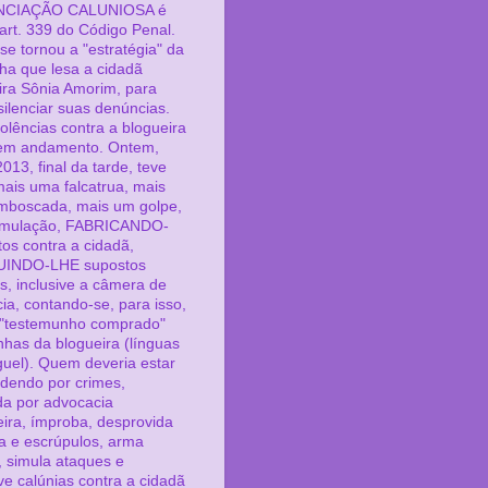
CIAÇÃO CALUNIOSA é
 art. 339 do Código Penal.
se tornou a "estratégia" da
lha que lesa a cidadã
ira Sônia Amorim, para
silenciar suas denúncias.
iolências contra a blogueira
em andamento. Ontem,
013, final da tarde, teve
 mais uma falcatrua, mais
boscada, mais um golpe,
imulação, FABRICANDO-
itos contra a cidadã,
UINDO-LHE supostos
s, inclusive a câmera de
cia, contando-se, para isso,
"testemunho comprado"
inhas da blogueira (línguas
guel). Quem deveria estar
dendo por crimes,
ída por advocacia
eira, ímproba, desprovida
ca e escrúpulos, arma
, simula ataques e
e calúnias contra a cidadã