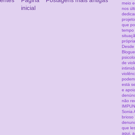
centes
Página
Postagens mais antigas
meio ed
inicial
nos úl
dedica
projeto
que po
tempo 
situaç
própri
Desde 
Blogue
psicol
de viol
intimid
violên
podem 
está s
e apoi
denúnc
não re
IMPUN
Sonia 
brioso
denunc
que le
aqui, 