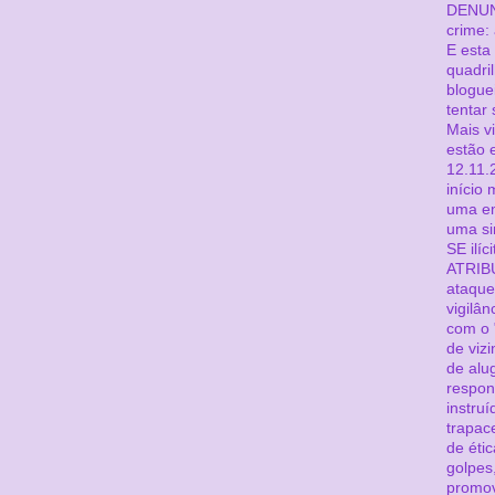
DENUN
crime:
E esta 
quadri
blogue
tentar 
Mais v
estão 
12.11.2
início
uma em
uma s
SE ilíc
ATRIB
ataque
vigilân
com o 
de viz
de alu
respon
instru
trapac
de éti
golpes
promov