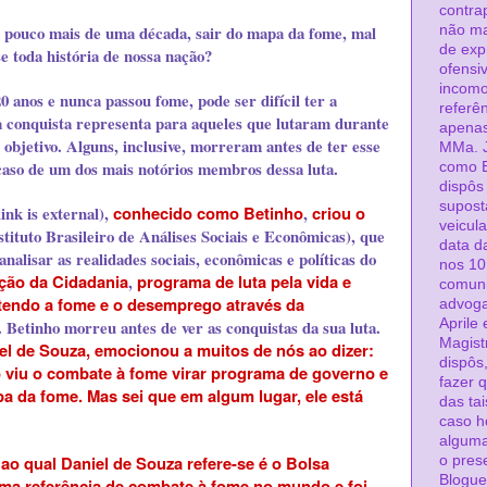
contra
pouco mais de uma década, sair do mapa da fome, mal
não ma
de exp
 toda história de nossa nação?
ofensiv
incomo
anos e nunca passou fome, pode ser difícil ter a
referê
a conquista representa para aqueles que lutaram durante
apenas
e objetivo. Alguns, inclusive, morreram antes de ter esse
MMa. J
caso de um dos mais notórios membros dessa luta.
como 
dispôs
supost
ink is external)
,
conhecido como Betinho
,
criou o
veicul
stituto Brasileiro de Análises Sociais e Econômicas), que
data da
analisar as realidades sociais, econômicas e políticas do
nos 10
ção da Cidadania
,
programa de luta pela vida e
comuni
tendo a fome e o desemprego através da
advoga
. Betinho morreu antes de ver as conquistas da sua luta.
Aprile
Magist
el de Souza, emocionou a muitos de nós ao dizer:
dispôs
o viu o combate à fome virar programa de governo e
fazer 
pa da fome. Mas sei que em algum lugar, ele está
das tai
caso h
alguma
o qual Daniel de Souza refere-se é o
Bolsa
o pres
Blogue
ma referência de combate à fome no mundo e foi