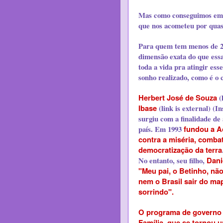
Mas como conseguimos em 
que nos acometeu por quase
Para quem tem menos de 20 
dimensão exata do que ess
toda a vida pra atingir ess
sonho realizado, como é o 
Herbert José de Souza
(l
Ibase
(link is external)
(In
surgiu com a finalidade de 
país. Em 1993
fundou a A
contra a miséria, comba
democratização da terra
No entanto, seu filho,
Dani
"Meu pai, o Betinho, nã
nem o Brasil sair do ma
sorrindo".
O programa de governo a
Família
,
que se tornou u