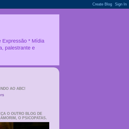
e Expressão * Mídia
a, palestrante e
INDO AO ABC!
ÇA O OUTRO BLOG DE
 AMORIM, O PSICOPATAS.