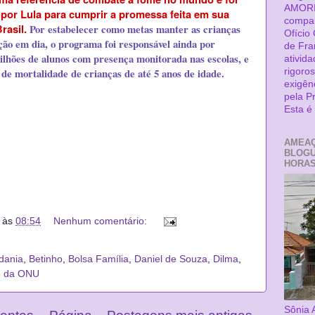
AMORI
por Lula para cumprir a promessa feita em sua
compar
rasil.
Por estabelecer como metas manter as crianças
Ofício
ão em dia, o programa foi responsável ainda por
de Fra
lhões de alunos com presença monitorada nas escolas, e
ativid
de mortalidade de crianças de até 5 anos de idade.
rigoro
exigên
pela P
Esta 
AMEAÇ
BLOGU
HORAS 
às
08:54
Nenhum comentário:
dania
,
Betinho
,
Bolsa Família
,
Daniel de Souza
,
Dilma
,
o da ONU
Sônia 