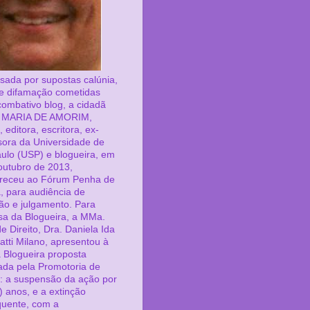
sada por supostas calúnia,
a e difamação cometidas
combativo blog, a cidadã
 MARIA DE AMORIM,
a, editora, escritora, ex-
sora da Universidade de
ulo (USP) e blogueira, em
outubro de 2013,
receu ao Fórum Penha de
, para audiência de
ção e julgamento. Para
sa da Blogueira, a MMa.
e Direito, Dra. Daniela Ida
tti Milano, apresentou à
 Blogueira proposta
ada pela Promotoria de
a: a suspensão da ação por
) anos, e a extinção
uente, com a