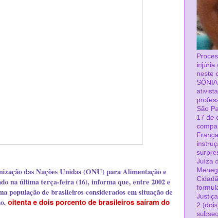
Proces
injúri
neste 
SÔNIA
ativist
profes
São Pa
17 de 
compa
França
instru
surpre
Juíza d
anização das Nações Unidas (ONU) para Alimentação e
Menega
Cidadã
do na última terça-feira (16), informa que, entre 2002 e
formul
na população de brasileiros considerados em situação de
Justiç
mo,
oitenta e dois porcento de brasileiros saíram do
2 (dois
subseq