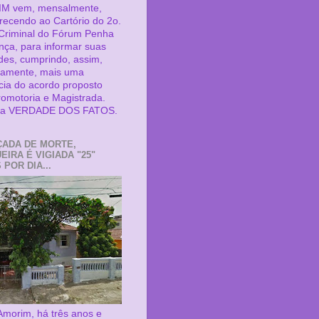
M vem, mensalmente,
ecendo ao Cartório do 2o.
 Criminal do Fórum Penha
nça, para informar suas
ades, cumprindo, assim,
samente, mais uma
cia do acordo proposto
romotoria e Magistrada.
é a VERDADE DOS FATOS.
ADA DE MORTE,
EIRA É VIGIADA "25"
POR DIA...
Amorim, há três anos e