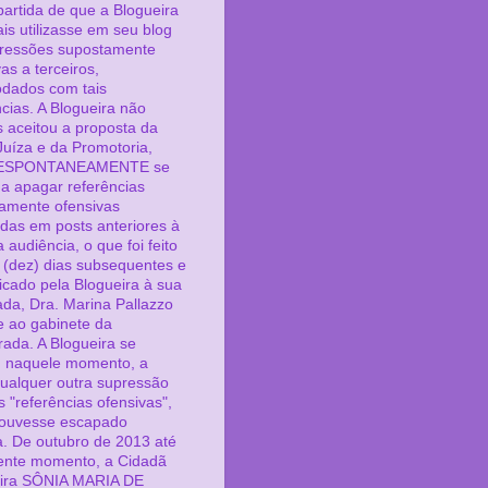
partida de que a Blogueira
is utilizasse em seu blog
ressões supostamente
as a terceiros,
dados com tais
ncias. A Blogueira não
 aceitou a proposta da
uíza e da Promotoria,
ESPONTANEAMENTE se
 a apagar referências
amente ofensivas
adas em posts anteriores à
 audiência, o que foi feito
 (dez) dias subsequentes e
cado pela Blogueira à sua
da, Dra. Marina Pallazzo
 e ao gabinete da
rada. A Blogueira se
, naquele momento, a
qualquer outra supressão
s "referências ofensivas",
ouvesse escapado
. De outubro de 2013 até
ente momento, a Cidadã
ira SÔNIA MARIA DE