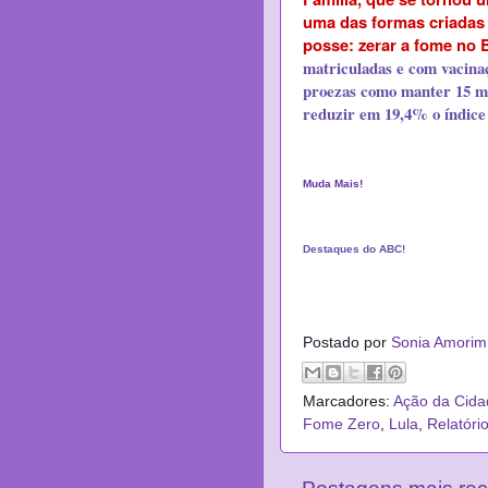
uma das formas criadas 
posse: zerar a fome no B
matriculadas e com vacinaç
proezas como manter 15 mi
reduzir em 19,4% o índice 
Muda Mais!
Destaques do ABC!
*
Postado por
Sonia Amorim
Marcadores:
Ação da Cida
Fome Zero
,
Lula
,
Relatóri