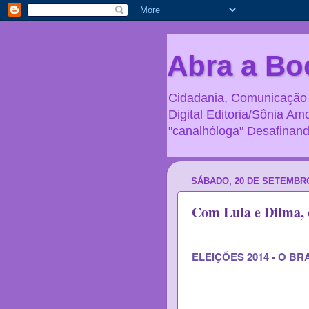
Abra a Bo
Cidadania, Comunicação e
Digital Editoria/Sônia Amo
"canalhóloga" Desafinand
SÁBADO, 20 DE SETEMBRO
Com Lula e Dilma, 
ELEIÇÕES 2014 - O B