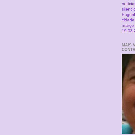
notíci
silenci
Engenh
cidade
março 
19.03.
MAIS 
CONTR