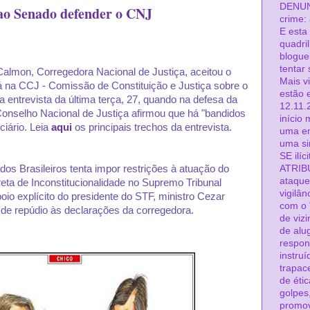
DENUN
ao Senado defender o CNJ
crime:
E esta 
quadri
blogue
tentar 
Calmon, Corregedora Nacional de Justiça, aceitou o
Mais v
á na CCJ - Comissão de Constituição e Justiça sobre o
estão 
a entrevista da última terça, 27, quando na defesa da
12.11.2
Conselho Nacional de Justiça afirmou que há "bandidos
início
ciário. Leia
aqui
os principais trechos da entrevista.
uma em
uma s
SE ilíc
os Brasileiros tenta impor restrições à atuação do
ATRIB
ataque
eta de Inconstitucionalidade no Supremo Tribunal
vigilân
oio explícito do presidente do STF, ministro Cezar
com o 
 de repúdio às declarações da corregedora.
de viz
de alu
respon
instru
trapac
de éti
golpes
promov