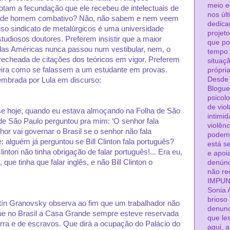
meio ed
otam a fecundação que ele recebeu de intelectuais de
nos úl
to de homem combativo? Não, não sabem e nem veem
dedica
so sindicato de metalúrgicos é uma universidade
projeto
studiosos doutores. Preferem insistir que a maior
que po
das Américas nunca passou num vestibular, nem, o
tempo 
 recheada de citações dos teóricos em vigor. Preferem
situaç
leira como se falassem a um estudante em provas.
própri
Desde 
mbrada por Lula em discurso:
Blogue
psicol
de viol
e hoje, quando eu estava almoçando na Folha de São
intimid
 de São Paulo perguntou pra mim: ‘O senhor fala
violên
or vai governar o Brasil se o senhor não fala
podem 
ele: alguém já perguntou se Bill Clinton fala português?
está s
inton não tinha obrigação de falar português!... Era eu,
e apoi
 que tinha que falar inglês, e não Bill Clinton o
denúnc
não re
IMPUN
Sonia 
brioso
rtín Granovsky observa ao fim que um trabalhador não
denunc
Que no Brasil a Casa Grande sempre esteve reservada
que le
terra e de escravos. Que dirá a ocupação do Palácio do
aqui, 