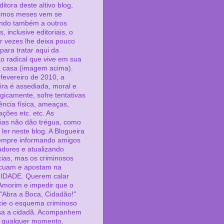
itora deste altivo blog,
timos meses vem se
ndo também a outros
s, inclusive editoriais, o
r vezes lhe deixa pouco
para tratar aqui da
ão radical que vive em sua
a casa (imagem acima).
fevereiro de 2010, a
ira é assediada, moral e
ogicamente, sofre tentativas
ência física, ameaças,
ações etc. etc. As
cias não dão trégua, como
ler neste blog. A Blogueira
empre informando amigos
adores e atualizando
ias, mas os criminosos
cuam e apostam na
IDADE. Querem calar
Amorim e impedir que o
 "Abra a Boca, Cidadão!"
ie o esquema criminoso
sa a cidadã. Acompanhem
a qualquer momento,