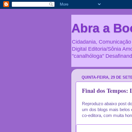
Abra a Bo
Cidadania, Comunicação e
Digital Editoria/Sônia Amo
"canalhóloga" Desafinand
QUINTA-FEIRA, 29 DE SET
Final dos Tempos: 
Reproduzo abaixo post do
um dos blogs mais belos e
co-editora, com muita hon