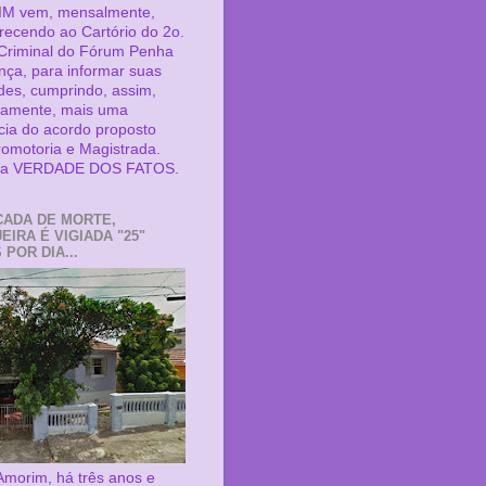
M vem, mensalmente,
ecendo ao Cartório do 2o.
 Criminal do Fórum Penha
nça, para informar suas
ades, cumprindo, assim,
samente, mais uma
cia do acordo proposto
romotoria e Magistrada.
é a VERDADE DOS FATOS.
ADA DE MORTE,
EIRA É VIGIADA "25"
POR DIA...
Amorim, há três anos e