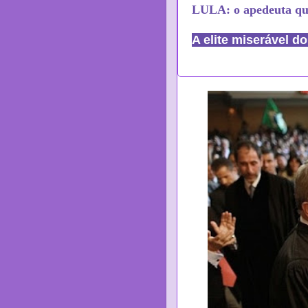
LULA: o apedeuta que 
A elite miserável do