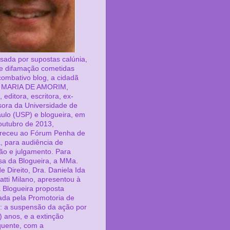
sada por supostas calúnia,
a e difamação cometidas
combativo blog, a cidadã
 MARIA DE AMORIM,
a, editora, escritora, ex-
sora da Universidade de
ulo (USP) e blogueira, em
outubro de 2013,
receu ao Fórum Penha de
, para audiência de
ção e julgamento. Para
sa da Blogueira, a MMa.
e Direito, Dra. Daniela Ida
tti Milano, apresentou à
 Blogueira proposta
ada pela Promotoria de
a: a suspensão da ação por
) anos, e a extinção
uente, com a