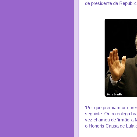
de presidente da Repúblic
‘Por que premiam um presi
seguinte. Outro colega b
vez chamou de ‘irmão’ a 
o Honoris Causa de Lula e