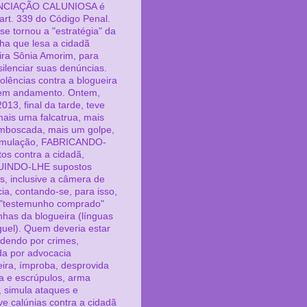
CIAÇÃO CALUNIOSA é
 art. 339 do Código Penal.
se tornou a "estratégia" da
lha que lesa a cidadã
ira Sônia Amorim, para
silenciar suas denúncias.
iolências contra a blogueira
em andamento. Ontem,
013, final da tarde, teve
 mais uma falcatrua, mais
boscada, mais um golpe,
imulação, FABRICANDO-
itos contra a cidadã,
UINDO-LHE supostos
s, inclusive a câmera de
cia, contando-se, para isso,
"testemunho comprado"
inhas da blogueira (línguas
guel). Quem deveria estar
dendo por crimes,
ída por advocacia
eira, ímproba, desprovida
ca e escrúpulos, arma
, simula ataques e
e calúnias contra a cidadã