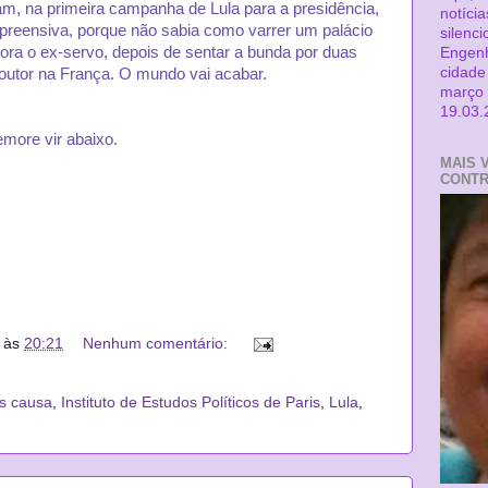
am, na primeira campanha de Lula para a presidência,
notíci
preensiva, porque não sabia como varrer um palácio
silenci
ora o ex-servo, depois de sentar a bunda por duas
Engenh
cidade
Doutor na França. O mundo vai acabar.
março 
19.03.
more vir abaixo.
MAIS 
CONTR
às
20:21
Nenhum comentário:
is causa
,
Instituto de Estudos Políticos de Paris
,
Lula
,