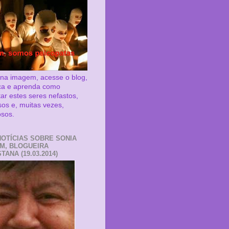
 na imagem, acesse o blog,
ça e aprenda como
tar estes seres nefastos,
sos e, muitas vezes,
osos.
NOTÍCIAS SOBRE SONIA
M, BLOGUEIRA
TANA (19.03.2014)