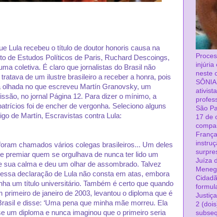
ue Lula recebeu o título de doutor honoris causa na
Proces
tuto de Estudos Políticos de Paris, Ruchard Descoings,
injúri
a coletiva. É claro que jornalistas do Brasil não
neste 
 tratava de um ilustre brasileiro a receber a honra, pois
SÔNIA
 olhada no que escreveu Martín Granovsky, um
ativist
issão, no jornal Página 12. Para dizer o mínimo, a
profes
patrícios foi de encher de vergonha. Seleciono alguns
São Pa
igo de Martín, Escravistas contra Lula:
17 de 
compa
França
instru
foram chamados vários colegas brasileiros... Um deles
surpre
de premiar quem se orgulhava de nunca ter lido um
Juíza d
ve sua calma e deu um olhar de assombrado. Talvez
Menega
essa declaração de Lula não consta em atas, embora
Cidadã
enha um título universitário. Também é certo que quando
formul
 primeiro de janeiro de 2003, levantou o diploma que é
Justiç
Brasil e disse: ‘Uma pena que minha mãe morreu. Ela
2 (dois
se um diploma e nunca imaginou que o primeiro seria
subseq