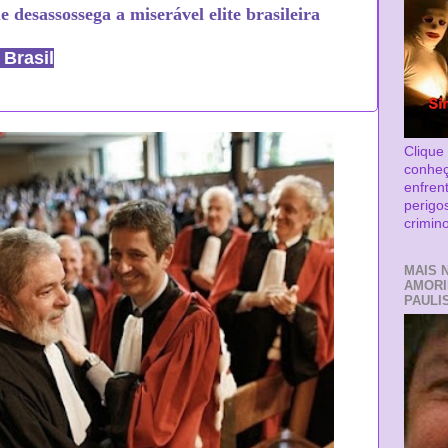
desassossega a miserável elite brasileira
 Brasil
Clique
conhe
enfren
perigo
crimin
MAIS 
AMORI
PAULIS