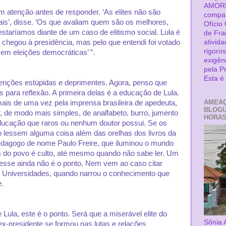
AMORI
 atenção antes de responder. ‘As elites não são
compar
ais’, disse. ‘Os que avaliam quem são os melhores,
Ofício
staríamos diante de um caso de elitismo social. Lula é
de Fra
chegou à presidência, mas pelo que entendi foi votado
ativid
rigoro
 em eleições democráticas’ ”.
exigên
pela P
Esta 
enções estúpidas e deprimentes. Agora, penso que
 para reflexão. A primeira delas é a educação de Lula.
AMEAÇ
s de uma vez pela imprensa brasileira de apedeuta,
BLOGU
 de modo mais simples, de analfabeto, burro, jumento
HORAS 
ducação que raros ou nenhum doutor possui. Se os
 lessem alguma coisa além das orelhas dos livros da
dagogo de nome Paulo Freire, que iluminou o mundo
do povo é culto, até mesmo quando não sabe ler. Um
esse ainda não é o ponto. Nem vem ao caso citar
Universidades, quando narrou o conhecimento que
e.
ula, este é o ponto. Será que a miserável elite do
Sônia 
ex-presidente se formou nas lutas e relações