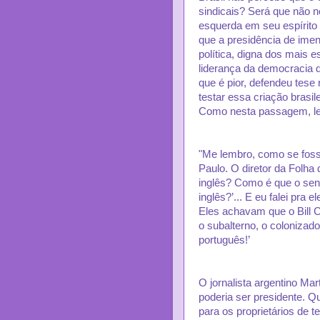
sindicais? Será que não n
esquerda em seu espíri
que a presidência de imen
política, digna dos mais e
liderança da democracia 
que é pior, defendeu tese
testar essa criação brasi
Como nesta passagem, le
"Me lembro, como se foss
Paulo. O diretor da Folha
inglês? Como é que o senh
inglês?’... E eu falei pra 
Eles achavam que o Bill Cl
o subalterno, o colonizado,
português!’
O jornalista argentino Ma
poderia ser presidente. 
para os proprietários de 