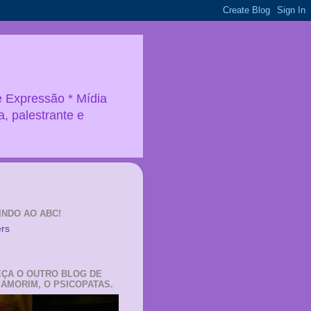
e Expressão * Mídia
a, palestrante e
INDO AO ABC!
ÇA O OUTRO BLOG DE
 AMORIM, O PSICOPATAS.