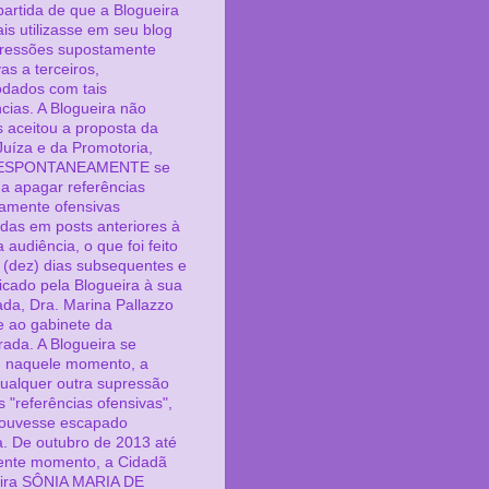
partida de que a Blogueira
is utilizasse em seu blog
ressões supostamente
as a terceiros,
dados com tais
ncias. A Blogueira não
 aceitou a proposta da
uíza e da Promotoria,
ESPONTANEAMENTE se
 a apagar referências
amente ofensivas
adas em posts anteriores à
 audiência, o que foi feito
 (dez) dias subsequentes e
cado pela Blogueira à sua
da, Dra. Marina Pallazzo
 e ao gabinete da
rada. A Blogueira se
, naquele momento, a
qualquer outra supressão
s "referências ofensivas",
ouvesse escapado
. De outubro de 2013 até
ente momento, a Cidadã
ira SÔNIA MARIA DE