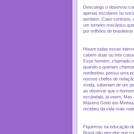
Descoings o observou com
apenas escolares ou soci
também. Caso contrário, e
um torneiro mecânico que 
por milhões de brasileiros
Houve todas essas interv
cabem duas ou três coisas
Esse homem, chamado mai
quando o queriam chamar,
nordestino, possui uma e
nossos chefes de redação
moda, saberiam de um pe
ao observar que o homem 
escândalo, já veem. Mas 
Máximo Górki em Minhas 
recebeu da vida mais rud
Fiquemos na educação de L
Brasil não percebe que o 