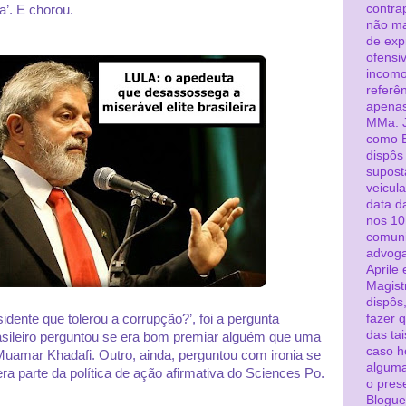
contra
a’. E chorou.
não ma
de exp
ofensiv
incomo
referê
apenas
MMa. J
como 
dispôs
supost
veicul
data da
nos 10
comuni
advoga
Aprile
Magist
dispôs
dente que tolerou a corrupção?’, foi a pergunta
fazer 
das tai
rasileiro perguntou se era bom premiar alguém que uma
caso h
Muamar Khadafi. Outro, ainda, perguntou com ironia se
alguma
ra parte da política de ação afirmativa do Sciences Po.
o pres
Blogue